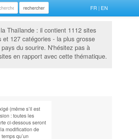
FR
|
EN
rechercher
la Thaïlande : il contient 1112 sites
s et 127 catégories - la plus grosse
pays du sourire. N'hésitez pas à
ites en rapport avec cette thématique.
xigé (même s’il est
ion : toutes les
rte ci-dessous seront
la modification de
e temps qu’un