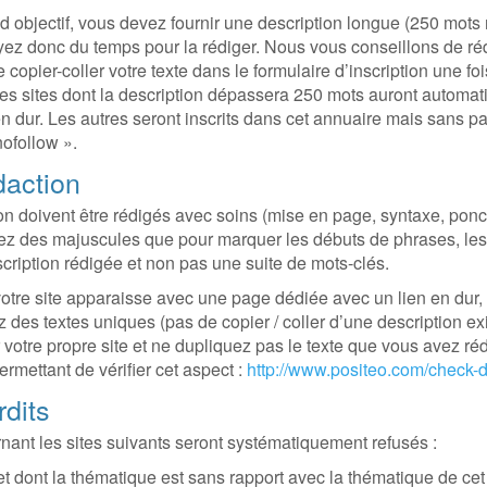
d objectif, vous devez fournir une description longue (250 mot
ez donc du temps pour la rédiger. Nous vous conseillons de réd
e copier-coller votre texte dans le formulaire d’inscription une fo
Les sites dont la description dépassera 250 mots auront autom
n dur. Les autres seront inscrits dans cet annuaire mais sans 
nofollow ».
daction
ption doivent être rédigés avec soins (mise en page, syntaxe, pon
yez des majuscules que pour marquer les débuts de phrases, les
scription rédigée et non pas une suite de mots-clés.
otre site apparaisse avec une page dédiée avec un lien en dur, é
 des textes uniques (pas de copier / coller d’une description exi
 votre propre site et ne dupliquez pas le texte que vous avez rédi
ermettant de vérifier cet aspect :
http://www.positeo.com/check-d
rdits
ant les sites suivants seront systématiquement refusés :
et dont la thématique est sans rapport avec la thématique de cet