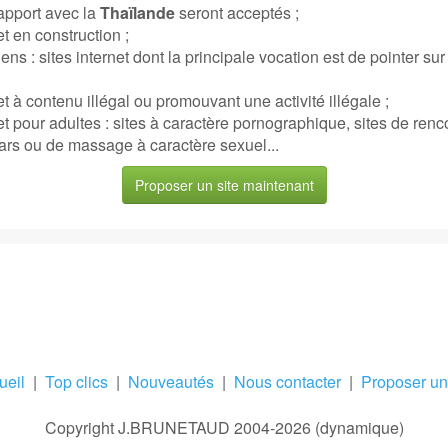
rapport avec la
Thaïlande
seront acceptés ;
et en construction ;
ens : sites internet dont la principale vocation est de pointer su
et à contenu illégal ou promouvant une activité illégale ;
et pour adultes : sites à caractère pornographique, sites de renc
ars ou de massage à caractère sexuel...
Proposer un site maintenant
ueil
|
Top clics
|
Nouveautés
|
Nous contacter
|
Proposer un 
Copyright J.BRUNETAUD 2004-2026 (dynamique)