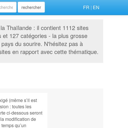
FR
|
EN
rechercher
la Thaïlande : il contient 1112 sites
s et 127 catégories - la plus grosse
pays du sourire. N'hésitez pas à
ites en rapport avec cette thématique.
xigé (même s’il est
ion : toutes les
rte ci-dessous seront
la modification de
e temps qu’un