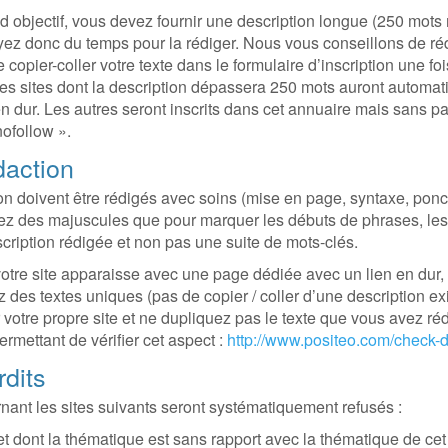
d objectif, vous devez fournir une description longue (250 mot
ez donc du temps pour la rédiger. Nous vous conseillons de réd
e copier-coller votre texte dans le formulaire d’inscription une fo
Les sites dont la description dépassera 250 mots auront autom
n dur. Les autres seront inscrits dans cet annuaire mais sans 
nofollow ».
daction
ption doivent être rédigés avec soins (mise en page, syntaxe, pon
yez des majuscules que pour marquer les débuts de phrases, les
scription rédigée et non pas une suite de mots-clés.
otre site apparaisse avec une page dédiée avec un lien en dur, é
 des textes uniques (pas de copier / coller d’une description exi
 votre propre site et ne dupliquez pas le texte que vous avez rédi
ermettant de vérifier cet aspect :
http://www.positeo.com/check-d
rdits
ant les sites suivants seront systématiquement refusés :
et dont la thématique est sans rapport avec la thématique de cet